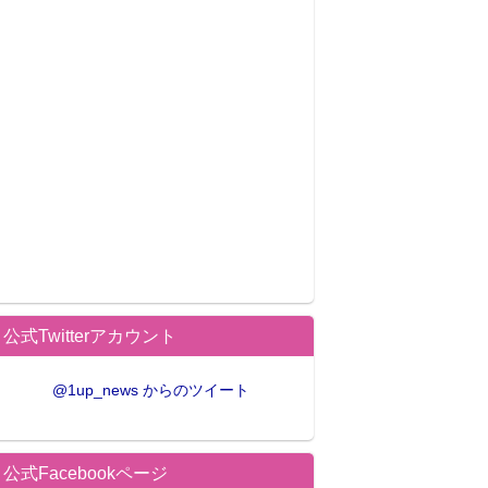
公式Twitterアカウント
@1up_news からのツイート
公式Facebookページ