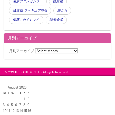
東京アニメセンター
秋葉原
秋葉原 フィギュア情報
艦これ
艦隊これくしょん
記者会見
月別アーカイブ
月別アーカイブ
© YOSHIKURA DESIGN,LTD. All Rights Reserved.
August 2026
M
T
W
T
F
S
S
1
2
3
4
5
6
7
8
9
10
11
12
13
14
15
16