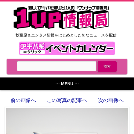
秋葉原＆エンタメ情報をはじめとした旬なニュースを配信
::: MENU :::
前の画像へ
この写真の記事へ
次の画像へ