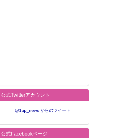
公式Twitterアカウント
@1up_news からのツイート
公式Facebookページ