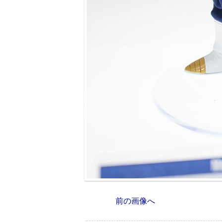
前の画像へ