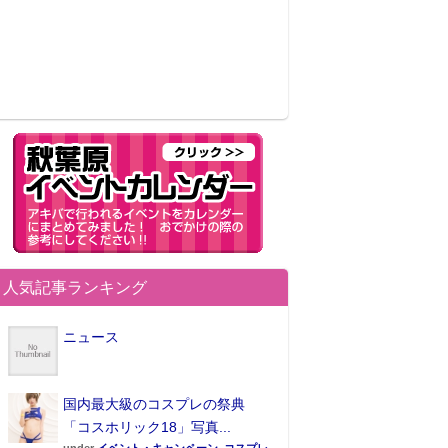
人気記事ランキング
ニュース
国内最大級のコスプレの祭典
「コスホリック18」写真...