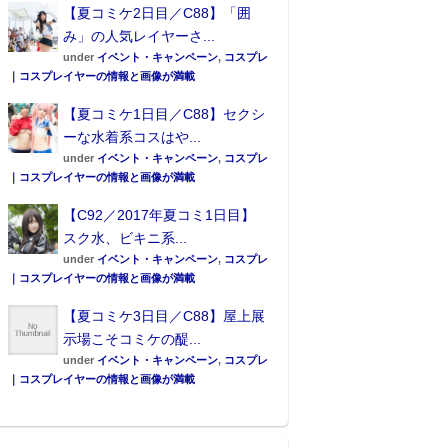
【夏コミケ2日目／C88】「囲
み」の人気レイヤーさ...
under
イベント・キャンペーン
,
コスプレ
｜コスプレイヤーの情報と画像が満載
【夏コミケ1日目／C88】セクシ
ーな水着系コスはや...
under
イベント・キャンペーン
,
コスプレ
｜コスプレイヤーの情報と画像が満載
【C92／2017年夏コミ1日目】
スク水、ビキニ系...
under
イベント・キャンペーン
,
コスプレ
｜コスプレイヤーの情報と画像が満載
【夏コミケ3日目／C88】屋上展
示場こそコミケの醍...
under
イベント・キャンペーン
,
コスプレ
｜コスプレイヤーの情報と画像が満載