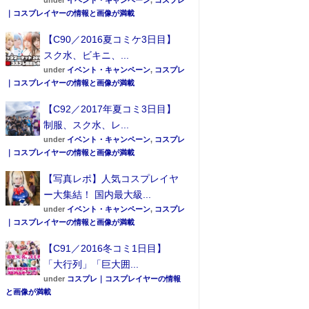
under
イベント・キャンペーン
,
コスプレ
｜コスプレイヤーの情報と画像が満載
【C90／2016夏コミケ3日目】
スク水、ビキニ、...
under
イベント・キャンペーン
,
コスプレ
｜コスプレイヤーの情報と画像が満載
【C92／2017年夏コミ3日目】
制服、スク水、レ...
under
イベント・キャンペーン
,
コスプレ
｜コスプレイヤーの情報と画像が満載
【写真レポ】人気コスプレイヤ
ー大集結！ 国内最大級...
under
イベント・キャンペーン
,
コスプレ
｜コスプレイヤーの情報と画像が満載
【C91／2016冬コミ1日目】
「大行列」「巨大囲...
under
コスプレ｜コスプレイヤーの情報
と画像が満載