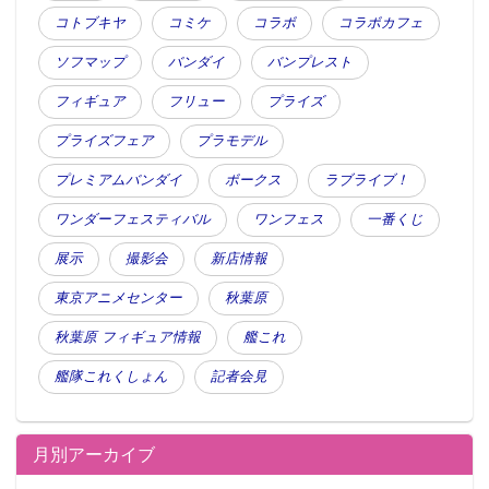
コトブキヤ
コミケ
コラボ
コラボカフェ
ソフマップ
バンダイ
バンプレスト
フィギュア
フリュー
プライズ
プライズフェア
プラモデル
プレミアムバンダイ
ボークス
ラブライブ！
ワンダーフェスティバル
ワンフェス
一番くじ
展示
撮影会
新店情報
東京アニメセンター
秋葉原
秋葉原 フィギュア情報
艦これ
艦隊これくしょん
記者会見
月別アーカイブ