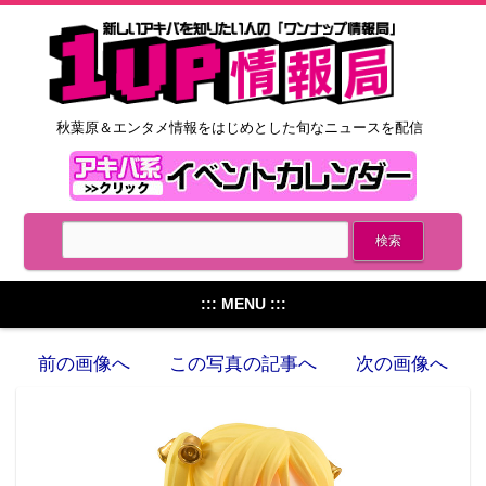
秋葉原＆エンタメ情報をはじめとした旬なニュースを配信
::: MENU :::
前の画像へ
この写真の記事へ
次の画像へ