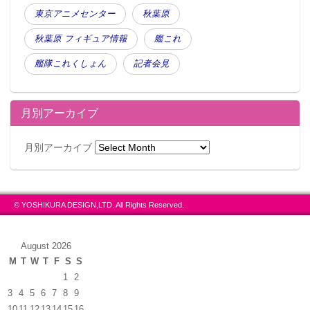
東京アニメセンター
秋葉原
秋葉原 フィギュア情報
艦これ
艦隊これくしょん
記者会見
月別アーカイブ
月別アーカイブ
© YOSHIKURA DESIGN,LTD. All Rights Reserved.
August 2026
M
T
W
T
F
S
S
1
2
3
4
5
6
7
8
9
10
11
12
13
14
15
16