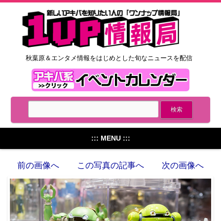
秋葉原＆エンタメ情報をはじめとした旬なニュースを配信
::: MENU :::
前の画像へ
この写真の記事へ
次の画像へ