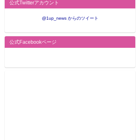
公式Twitterアカウント
@1up_news からのツイート
公式Facebookページ