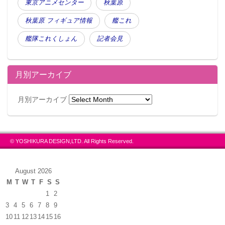
東京アニメセンター
秋葉原
秋葉原 フィギュア情報
艦これ
艦隊これくしょん
記者会見
月別アーカイブ
月別アーカイブ
© YOSHIKURA DESIGN,LTD. All Rights Reserved.
August 2026
M
T
W
T
F
S
S
1
2
3
4
5
6
7
8
9
10
11
12
13
14
15
16