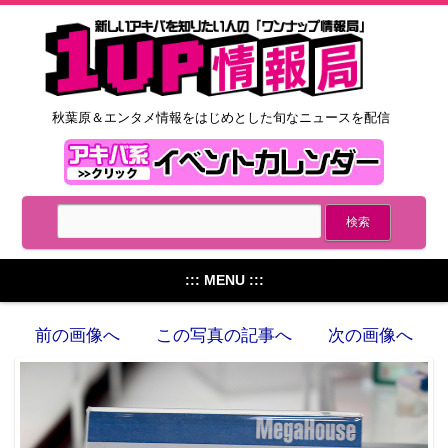
秋葉原＆エンタメ情報をはじめとした旬なニュースを配信
::: MENU :::
前の画像へ
この写真の記事へ
次の画像へ