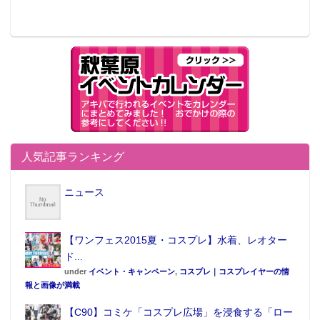
人気記事ランキング
ニュース
【ワンフェス2015夏・コスプレ】水着、レオター
ド...
under
イベント・キャンペーン
,
コスプレ｜コスプレイヤーの情
報と画像が満載
【C90】コミケ「コスプレ広場」を浸食する「ロー