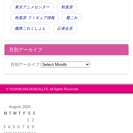
東京アニメセンター
秋葉原
秋葉原 フィギュア情報
艦これ
艦隊これくしょん
記者会見
月別アーカイブ
月別アーカイブ
© YOSHIKURA DESIGN,LTD. All Rights Reserved.
August 2026
M
T
W
T
F
S
S
1
2
3
4
5
6
7
8
9