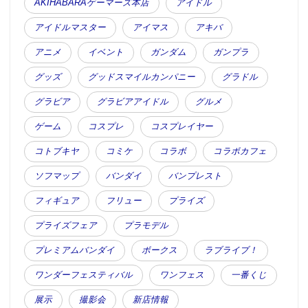
AKIHABARAゲーマーズ本店
アイドル
アイドルマスター
アイマス
アキバ
アニメ
イベント
ガンダム
ガンプラ
グッズ
グッドスマイルカンパニー
グラドル
グラビア
グラビアアイドル
グルメ
ゲーム
コスプレ
コスプレイヤー
コトブキヤ
コミケ
コラボ
コラボカフェ
ソフマップ
バンダイ
バンプレスト
フィギュア
フリュー
プライズ
プライズフェア
プラモデル
プレミアムバンダイ
ボークス
ラブライブ！
ワンダーフェスティバル
ワンフェス
一番くじ
展示
撮影会
新店情報