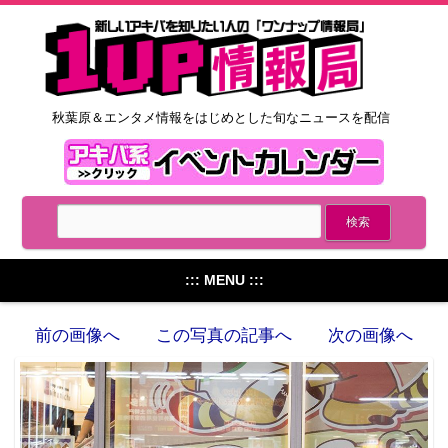
秋葉原＆エンタメ情報をはじめとした旬なニュースを配信
::: MENU :::
前の画像へ
この写真の記事へ
次の画像へ