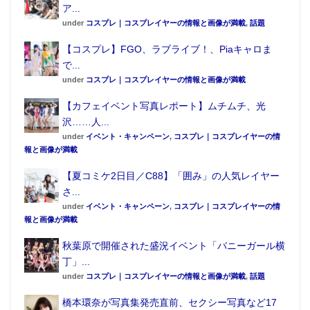
ア...
under
コスプレ｜コスプレイヤーの情報と画像が満載
,
話題
【コスプレ】FGO、ラブライブ！、Piaキャロま
で...
under
コスプレ｜コスプレイヤーの情報と画像が満載
【カフェイベント写真レポート】ムチムチ、光
沢……人...
under
イベント・キャンペーン
,
コスプレ｜コスプレイヤーの情
報と画像が満載
【夏コミケ2日目／C88】「囲み」の人気レイヤー
さ...
under
イベント・キャンペーン
,
コスプレ｜コスプレイヤーの情
報と画像が満載
秋葉原で開催された盛況イベント「バニーガール横
丁」...
under
コスプレ｜コスプレイヤーの情報と画像が満載
,
話題
橋本環奈が写真集発売直前、セクシー写真など17