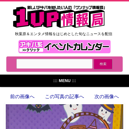
秋葉原＆エンタメ情報をはじめとした旬なニュースを配信
::: MENU :::
前の画像へ
この写真の記事へ
次の画像へ