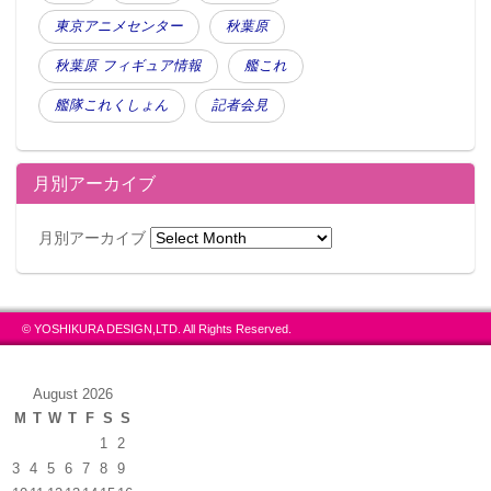
東京アニメセンター
秋葉原
秋葉原 フィギュア情報
艦これ
艦隊これくしょん
記者会見
月別アーカイブ
月別アーカイブ
© YOSHIKURA DESIGN,LTD. All Rights Reserved.
August 2026
M
T
W
T
F
S
S
1
2
3
4
5
6
7
8
9