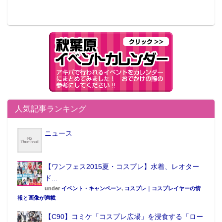
人気記事ランキング
ニュース
【ワンフェス2015夏・コスプレ】水着、レオター
ド...
under
イベント・キャンペーン
,
コスプレ｜コスプレイヤーの情
報と画像が満載
【C90】コミケ「コスプレ広場」を浸食する「ロー