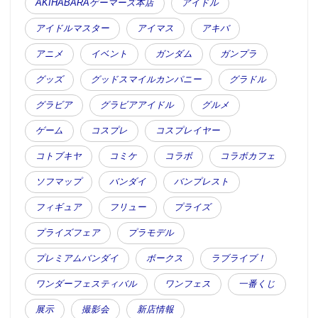
AKIHABARAゲーマーズ本店
アイドル
アイドルマスター
アイマス
アキバ
アニメ
イベント
ガンダム
ガンプラ
グッズ
グッドスマイルカンパニー
グラドル
グラビア
グラビアアイドル
グルメ
ゲーム
コスプレ
コスプレイヤー
コトブキヤ
コミケ
コラボ
コラボカフェ
ソフマップ
バンダイ
バンプレスト
フィギュア
フリュー
プライズ
プライズフェア
プラモデル
プレミアムバンダイ
ボークス
ラブライブ！
ワンダーフェスティバル
ワンフェス
一番くじ
展示
撮影会
新店情報