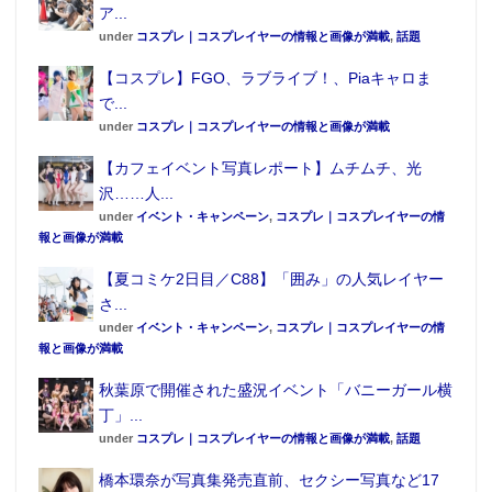
ア...
under
コスプレ｜コスプレイヤーの情報と画像が満載
,
話題
【コスプレ】FGO、ラブライブ！、Piaキャロま
で...
under
コスプレ｜コスプレイヤーの情報と画像が満載
【カフェイベント写真レポート】ムチムチ、光
沢……人...
under
イベント・キャンペーン
,
コスプレ｜コスプレイヤーの情
報と画像が満載
【夏コミケ2日目／C88】「囲み」の人気レイヤー
さ...
under
イベント・キャンペーン
,
コスプレ｜コスプレイヤーの情
報と画像が満載
秋葉原で開催された盛況イベント「バニーガール横
丁」...
under
コスプレ｜コスプレイヤーの情報と画像が満載
,
話題
橋本環奈が写真集発売直前、セクシー写真など17