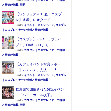
under
コスプレ｜コスプレイヤーの情報
と画像が満載
,
話題
【ワンフェス2015夏・コスプ
レ】水着、レオタード...
under
イベント・キャンペーン
,
コスプレ
｜コスプレイヤーの情報と画像が満載
【コスプレ】FGO、ラブライ
ブ！、Piaキャロまで...
under
コスプレ｜コスプレイヤーの情報
と画像が満載
【カフェイベント写真レポー
ト】ムチムチ、光沢……人...
under
イベント・キャンペーン
,
コスプレ
｜コスプレイヤーの情報と画像が満載
秋葉原で開催された盛況イベン
ト「バニーガール横丁」...
under
コスプレ｜コスプレイヤーの情報
と画像が満載
,
話題