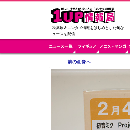
秋葉原＆エンタメ情報をはじめとした旬なニ
ュースを配信
前の画像へ