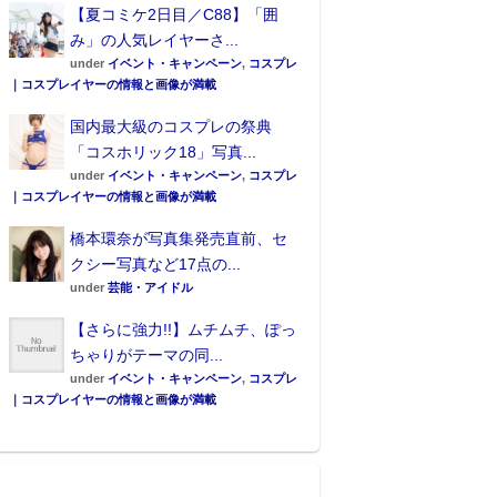
【夏コミケ2日目／C88】「囲
み」の人気レイヤーさ...
under
イベント・キャンペーン
,
コスプレ
｜コスプレイヤーの情報と画像が満載
国内最大級のコスプレの祭典
「コスホリック18」写真...
under
イベント・キャンペーン
,
コスプレ
｜コスプレイヤーの情報と画像が満載
橋本環奈が写真集発売直前、セ
クシー写真など17点の...
under
芸能・アイドル
【さらに強力!!】ムチムチ、ぽっ
ちゃりがテーマの同...
under
イベント・キャンペーン
,
コスプレ
｜コスプレイヤーの情報と画像が満載