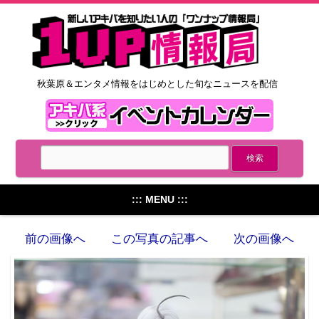
秋葉原＆エンタメ情報をはじめとした旬なニュースを配信
::: MENU :::
前の画像へ
この写真の記事へ
次の画像へ