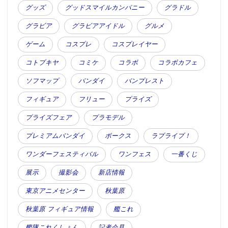
グッズ
グッドスマイルカンパニー
グラドル
グラビア
グラビアアイドル
グルメ
ゲーム
コスプレ
コスプレイヤー
コトブキヤ
コミケ
コラボ
コラボカフェ
ソフマップ
バンダイ
バンプレスト
フィギュア
フリュー
プライズ
プライズフェア
プラモデル
プレミアムバンダイ
ボークス
ラブライブ！
ワンダーフェスティバル
ワンフェス
一番くじ
展示
撮影会
新店情報
東京アニメセンター
秋葉原
秋葉原 フィギュア情報
艦これ
艦隊これくしょん
記者会見