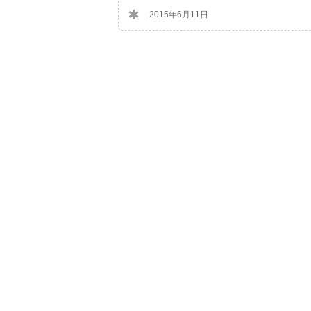
2015年6月11日