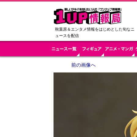
秋葉原＆エンタメ情報をはじめとした旬なニ
ュースを配信
前の画像へ