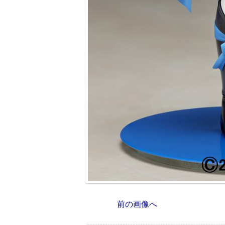
前の画像へ