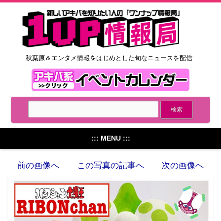
秋葉原＆エンタメ情報をはじめとした旬なニュースを配信
::: MENU :::
前の画像へ
この写真の記事へ
次の画像へ