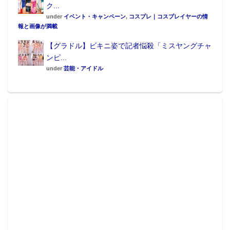
仕様：専用台座付属 ABS、PVC ※フタル酸エステ
ク...
ル類は使用しておりません。
under
イベント・キャンペーン
,
コスプレ｜コスプレイヤーの情
報と画像が満載
原型：おんだ
【グラドル】ビキニ姿で記者悩殺「ミスヤングチャ
彩色：タケ
ンピ...
発売元：株式会社キャラアニ
under
芸能・アイドル
販売元：株式会社グッドスマイルカンパニー
・キャラアニ.com特設サイトはこちら（ご予約期間：
2020年6月23日～8月5日）
https://www.chara-ani.com/pickup.aspx?p=dal_kurumi
・「デート・ア・ライブIII』アニメ公式サイトはこち
ら
http://date-a-live-anime.com/
©2019 橘公司・つなこ／KADOKAWA／「デート・ア・ライブⅢ」製作
委員会