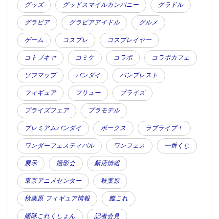
グッズ
グッドスマイルカンパニー
グラドル
グラビア
グラビアアイドル
グルメ
ゲーム
コスプレ
コスプレイヤー
コトブキヤ
コミケ
コラボ
コラボカフェ
ソフマップ
バンダイ
バンプレスト
フィギュア
フリュー
プライズ
プライズフェア
プラモデル
プレミアムバンダイ
ボークス
ラブライブ！
ワンダーフェスティバル
ワンフェス
一番くじ
展示
撮影会
新店情報
東京アニメセンター
秋葉原
秋葉原 フィギュア情報
艦これ
艦隊これくしょん
記者会見