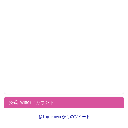
●編集部オススメ
・『デート・ア・ライブⅡ』より魅惑的な
ワインレッドのコスチュームで立体化した
「時崎狂三」フィギュアが登場
・『やはり俺の青春ラブコメはまちがって
いる。』スペシャルパック発売中、ファン
垂涎の特典付3巻セット
・【フィギュア】「シャニマス」杜野凛
世、ブレイブヒーロージャージ姿で登場
公式Twitterアカウント
@1up_news からのツイート