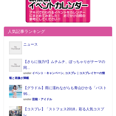
人気記事ランキング
ニュース
■キャンバスアート付き！キャラアニ.com限定の特装
【さらに強力!!】ムチムチ、ぽっちゃりがテーマの
版も登場！！
同...
キャラアニ.comでは、キャンバスアートがセットにな
under
イベント・キャンペーン
,
コスプレ｜コスプレイヤーの情
報と画像が満載
った特装版も販売。
【グラドル】雨に濡れながらも青山ひかる「バスト
キャンバスアートには今回のフィギュア化のモデルと
95...
なった描きおろしイラストを使用している。
under
芸能・アイドル
【コスプレ】「ストフェス2018」彩る人気コスプ
レ...