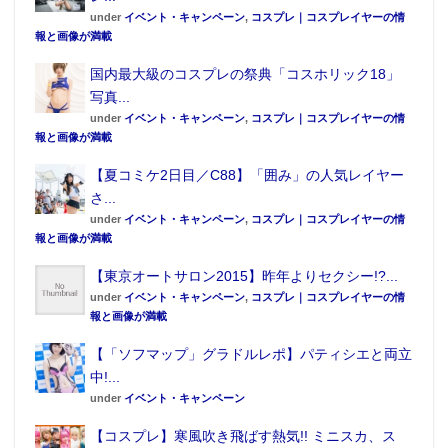
under
イベント・キャンペーン
,
コスプレ｜コスプレイヤーの情
報と画像が満載
国内最大級のコスプレの祭典「コスホリック18」
写真...
under
イベント・キャンペーン
,
コスプレ｜コスプレイヤーの情
報と画像が満載
【夏コミケ2日目／C88】「囲み」の人気レイヤー
さ...
under
イベント・キャンペーン
,
コスプレ｜コスプレイヤーの情
報と画像が満載
【東京オートサロン2015】昨年よりセクシー!?...
＜商品詳細＞
under
イベント・キャンペーン
,
コスプレ｜コスプレイヤーの情
商品名：1/7スケール塗装済み完成品フィギュア デー
報と画像が満載
ト・ア・ライブⅢ 時崎狂三 チャイナドレスver.
【「ソフマップ」グラドルレポ】パティシエと両立
発売予定：2020年11月
中!...
価格：通常版 14,000円（税別）／キャラアニ.com特装
under
イベント・キャンペーン
版 16,500円（税別）
【コスプレ】寒風吹き飛ばす熱気!! ミニスカ、ス