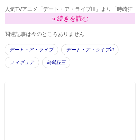
人気TVアニメ「デート・ア・ライブIII」より「時崎狂
» 続きを読む
三」（ときさき・くるみ）が妖艶なチャイナドレス衣
装でスケールフィギュア化され、2020年6月23日
関連記事は今のところありません
（火）より予約がスタートした。
デート・ア・ライブ
デート・ア・ライブIII
フィギュア
時崎狂三