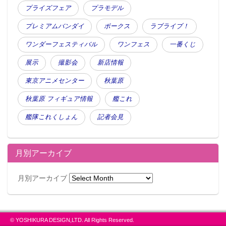
プライズフェア
プラモデル
プレミアムバンダイ
ボークス
ラブライブ！
ワンダーフェスティバル
ワンフェス
一番くじ
展示
撮影会
新店情報
東京アニメセンター
秋葉原
秋葉原 フィギュア情報
艦これ
艦隊これくしょん
記者会見
月別アーカイブ
月別アーカイブ
© YOSHIKURA DESIGN,LTD. All Rights Reserved.