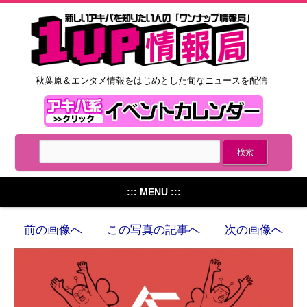
秋葉原＆エンタメ情報をはじめとした旬なニュースを配信
::: MENU :::
前の画像へ
この写真の記事へ
次の画像へ