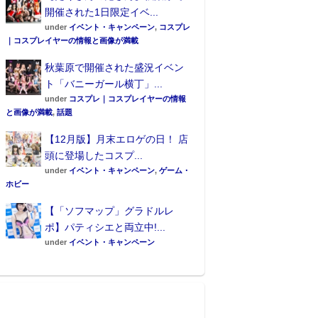
開催された1日限定イベ...
under
イベント・キャンペーン
,
コスプレ
｜コスプレイヤーの情報と画像が満載
秋葉原で開催された盛況イベン
ト「バニーガール横丁」...
under
コスプレ｜コスプレイヤーの情報
と画像が満載
,
話題
【12月版】月末エロゲの日！ 店
頭に登場したコスプ...
under
イベント・キャンペーン
,
ゲーム・
ホビー
【「ソフマップ」グラドルレ
ポ】パティシエと両立中!...
under
イベント・キャンペーン