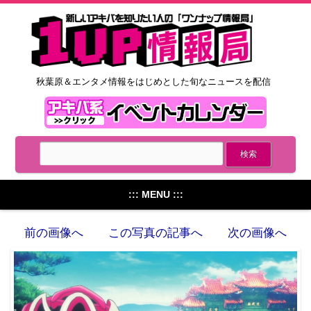
秋葉原＆エンタメ情報をはじめとした旬なニュースを配信
::: MENU :::
前の画像へ
この写真の記事へ
次の画像へ