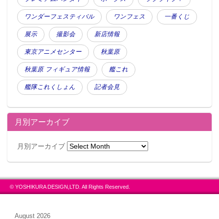
ワンダーフェスティバル
ワンフェス
一番くじ
展示
撮影会
新店情報
東京アニメセンター
秋葉原
秋葉原 フィギュア情報
艦これ
艦隊これくしょん
記者会見
月別アーカイブ
月別アーカイブ
© YOSHIKURA DESIGN,LTD. All Rights Reserved.
August 2026