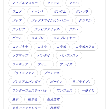
アイドルマスター
アイマス
アキバ
アニメ
イベント
ガンダム
ガンプラ
グッズ
グッドスマイルカンパニー
グラドル
グラビア
グラビアアイドル
グルメ
ゲーム
コスプレ
コスプレイヤー
コトブキヤ
コミケ
コラボ
コラボカフェ
ソフマップ
バンダイ
バンプレスト
フィギュア
フリュー
プライズ
プライズフェア
プラモデル
プレミアムバンダイ
ボークス
ラブライブ！
ワンダーフェスティバル
ワンフェス
一番くじ
展示
撮影会
新店情報
東京アニメセンター
秋葉原