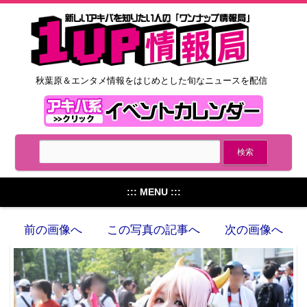
秋葉原＆エンタメ情報をはじめとした旬なニュースを配信
::: MENU :::
前の画像へ
この写真の記事へ
次の画像へ