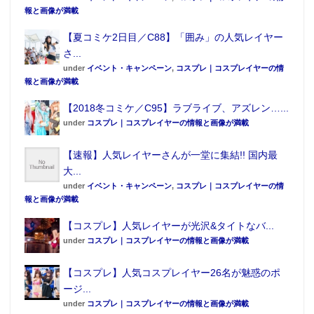
ングで5位入り。
報と画像が満載
【夏コミケ2日目／C88】「囲み」の人気レイヤー
さ...
under
イベント・キャンペーン
,
コスプレ｜コスプレイヤーの情
報と画像が満載
【2018冬コミケ／C95】ラブライブ、アズレン…...
under
コスプレ｜コスプレイヤーの情報と画像が満載
【速報】人気レイヤーさんが一堂に集結!! 国内最
大...
under
イベント・キャンペーン
,
コスプレ｜コスプレイヤーの情
報と画像が満載
【コスプレ】人気レイヤーが光沢&タイトなバ...
under
コスプレ｜コスプレイヤーの情報と画像が満載
●編集部オススメ
【コスプレ】人気コスプレイヤー26名が魅惑のポ
ージ...
・アトレ秋葉原にて「巨大スタンプラリー
under
コスプレ｜コスプレイヤーの情報と画像が満載
～ウォール・アトレ奪還作戦～」が開催！