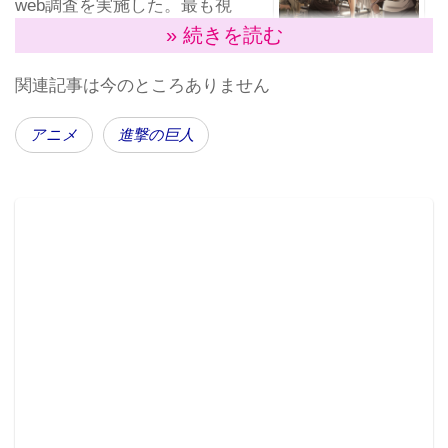
web調査を実施した。最も視
聴意向が高かった夏アニメ番
» 続きを読む
組は、 2位以下を大きく引き
進撃の巨人Season3
公式HP
関連記事は今のところありません
より
離す圧倒的な票数で「進撃の
巨人Season3」だった。
アニメ
進撃の巨人
本作品は同名の大ヒット漫画作品を原作とし、 テレビ
アニメのSeason1が2013年4～9月、 Season2が2017年
4～6月に放送。今年 7月からはNHK総合でSeason3が
放送となる。 今回の調査でも、 男女別および10～60
代の世代別ランキングにおいてトップを獲得。
Season3の放送に先駆けて総集編劇場版3作品と主演キ
ャストが出演する生放送スペシャル番組の放送も決定
し、 より一層の盛り上がりが期待される。