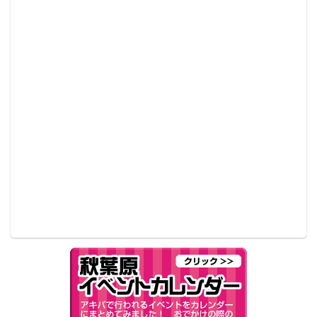
第2位には、 原作シリーズの累計発行部数が760万部を
超えるダークファンタジー小説のテレビアニメ「オー
バーロードIII」がランクイン。 主に30～40代男性から
の高い支持があった。 2018年1～4月のテレビアニメ第
2期最終話終了後すぐに第3期の放送決定が告知され話
題となっていたが、 さらに先日行われた第3期先行上
映会イベントにて、 同作がスマートフォン向けにゲー
ム化されることや、 ゲーム化を記念した特別番組の配
信が発表。 新たな反響を呼んだ。
第3位は、 赤塚不二夫の代表作として知られるギャグ
漫画「天才バカボン」を原作とした「深夜！天才バカ
ボン」。 前作から18年ぶり、 5回目となるテレビ放送