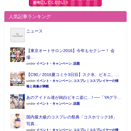
は、 カラフルでポップな色合いで構成されたハイテン
ションなPVも注目され、 幅広い世代からの支持を集め
人気記事ランキング
た。
ニュース
【東京オートサロン2016】今年もセクシー！ 会
場...
under
イベント・キャンペーン
,
話題
【C90／2016夏コミケ3日目】スク水、ビキニ、...
under
イベント・キャンペーン
,
コスプレ｜コスプレイヤーの情
そのほかの傾向としては、 1980～90年代に連載された
報と画像が満載
同名の名作漫画を原作とした「BANANA FISH」（5
あのアイドル達が純白ビキニ姿に…! ──「YAグラ...
位）が特に30～40代女性の票を集め、 女性ランキング
under
イベント・キャンペーン
,
話題
3位にランクイン。 TOP20圏外では、 人気玩具シリー
国内最大級のコスプレの祭典「コスホリック18」
ズ「ゾイド」における12年ぶりとなる新シリーズのテ
写真...
レビアニメ化 「ゾイドワイルド」が10代未満のランキ
under
イベント・キャンペーン
,
コスプレ｜コスプレイヤーの情