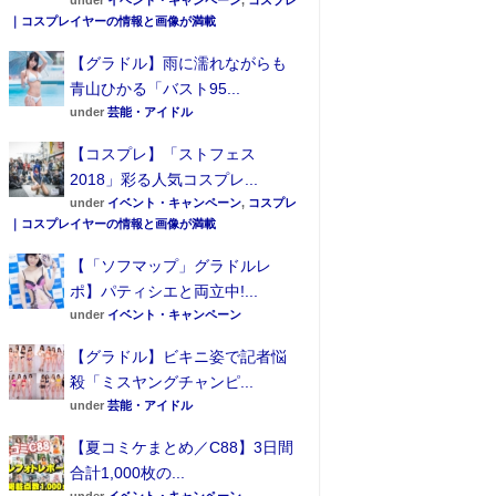
under
イベント・キャンペーン
,
コスプレ
｜コスプレイヤーの情報と画像が満載
【グラドル】雨に濡れながらも
青山ひかる「バスト95...
under
芸能・アイドル
【コスプレ】「ストフェス
2018」彩る人気コスプレ...
under
イベント・キャンペーン
,
コスプレ
｜コスプレイヤーの情報と画像が満載
【「ソフマップ」グラドルレ
ポ】パティシエと両立中!...
under
イベント・キャンペーン
【グラドル】ビキニ姿で記者悩
殺「ミスヤングチャンピ...
under
芸能・アイドル
【夏コミケまとめ／C88】3日間
合計1,000枚の...