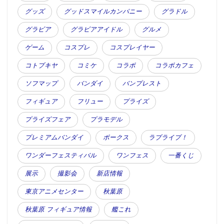
グッズ
グッドスマイルカンパニー
グラドル
グラビア
グラビアアイドル
グルメ
ゲーム
コスプレ
コスプレイヤー
コトブキヤ
コミケ
コラボ
コラボカフェ
ソフマップ
バンダイ
バンプレスト
フィギュア
フリュー
プライズ
プライズフェア
プラモデル
プレミアムバンダイ
ボークス
ラブライブ！
ワンダーフェスティバル
ワンフェス
一番くじ
展示
撮影会
新店情報
東京アニメセンター
秋葉原
秋葉原 フィギュア情報
艦これ