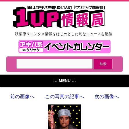
秋葉原＆エンタメ情報をはじめとした旬なニュースを配信
::: MENU :::
前の画像へ
この写真の記事へ
次の画像へ