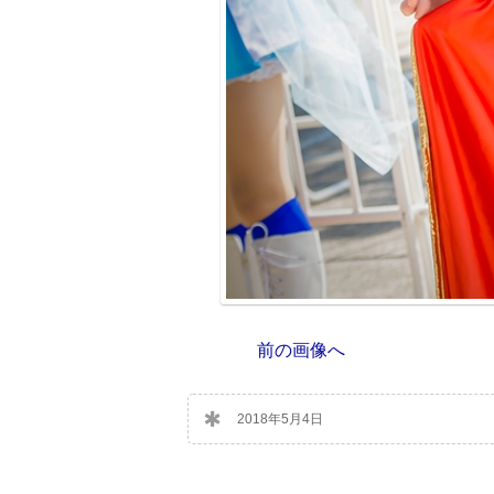
前の画像へ
2018年5月4日