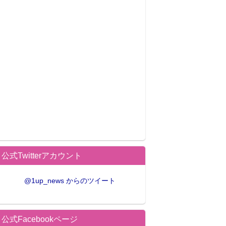
公式Twitterアカウント
@1up_news からのツイート
公式Facebookページ