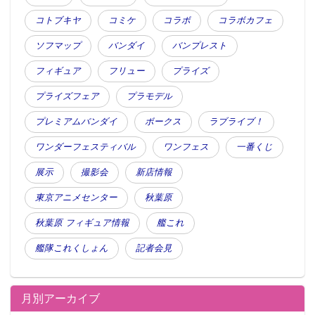
コトブキヤ
コミケ
コラボ
コラボカフェ
ソフマップ
バンダイ
バンプレスト
フィギュア
フリュー
プライズ
プライズフェア
プラモデル
プレミアムバンダイ
ボークス
ラブライブ！
ワンダーフェスティバル
ワンフェス
一番くじ
展示
撮影会
新店情報
東京アニメセンター
秋葉原
秋葉原 フィギュア情報
艦これ
艦隊これくしょん
記者会見
月別アーカイブ