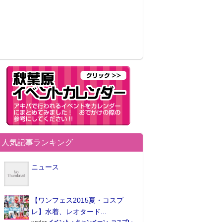
人気記事ランキング
ニュース
【ワンフェス2015夏・コスプ
レ】水着、レオタード...