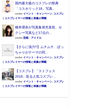
国内最大級のコスプレの祭典
「コスホリック18」写真...
under
イベント・キャンペーン
,
コスプレ
｜コスプレイヤーの情報と画像が満載
橋本環奈が写真集発売直前、セ
クシー写真など17点の...
under
芸能・アイドル
【さらに強力!!】ムチムチ、ぽっ
ちゃりがテーマの同...
under
イベント・キャンペーン
,
コスプレ
｜コスプレイヤーの情報と画像が満載
【コスプレ】「ストフェス
2018」彩る人気コスプレ...
under
イベント・キャンペーン
,
コスプレ
｜コスプレイヤーの情報と画像が満載