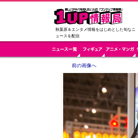
秋葉原＆エンタメ情報をはじめとした旬なニ
ュースを配信
前の画像へ