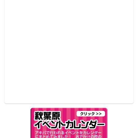
送）
出演（声）： 三石琴乃 （声優）
タイトル：「
憲法」について考えるドキュメンタリー
『映画 日本国憲法』ネット上映会《憲法記念日》
放送時間：5月3日（木）21:00～22:30
放送URL：
●編集部オススメ
・「ニコニコ超会議」コスプレ広場はもう
夏!! セクシー&キュートなコスプレイヤー写
真レポート
・声優・日岡なつみも登場する『三ツ星カ
ラーズ』関連イベントが秋葉原で開催