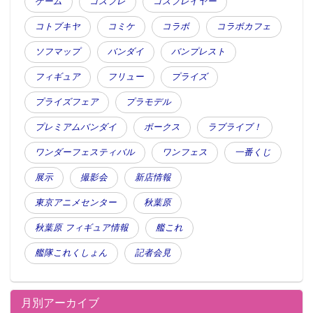
ゲーム
コスプレ
コスプレイヤー
コトブキヤ
コミケ
コラボ
コラボカフェ
ソフマップ
バンダイ
バンプレスト
フィギュア
フリュー
プライズ
プライズフェア
プラモデル
プレミアムバンダイ
ボークス
ラブライブ！
ワンダーフェスティバル
ワンフェス
一番くじ
展示
撮影会
新店情報
東京アニメセンター
秋葉原
秋葉原 フィギュア情報
艦これ
艦隊これくしょん
記者会見
月別アーカイブ