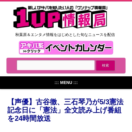
秋葉原＆エンタメ情報をはじめとした旬なニュースを配信
::: MENU :::
【声優】古谷徹、三石琴乃が5/3憲法
記念日に「憲法」全文読み上げ番組
を24時間放送