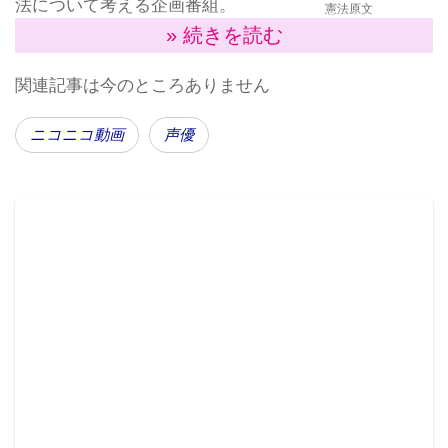
法について考える企画番組。
憲法原文
ベテラン声優の古谷徹、三石
» 続きを読む
琴乃が日本国憲法を読み上
関連記事は今のところありません
げ、しかも24時間ループするという大変渋くも興味深
い内容になるようだ。また憲法に関するドキュメンタ
ニコニコ動画
声優
リー番組も上映する。
番組概要
タイトル：
声優・古谷徹の声で「日本国憲法」全文を
聴こう《憲法記念日》
放送時間：5月3日（木）0:00～24:00（24時間ループ放
送）
出演（声）：古谷徹（声優）
タイトル：
声優・三石琴乃の声で「日本国憲法」全文
を聴こう《憲法記念日》
放送時間：5月3日（木）0:00～24:00（24時間ループ放