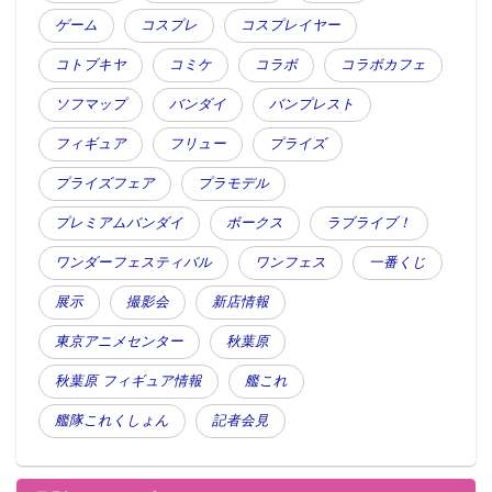
ゲーム
コスプレ
コスプレイヤー
コトブキヤ
コミケ
コラボ
コラボカフェ
ソフマップ
バンダイ
バンプレスト
フィギュア
フリュー
プライズ
プライズフェア
プラモデル
プレミアムバンダイ
ボークス
ラブライブ！
ワンダーフェスティバル
ワンフェス
一番くじ
展示
撮影会
新店情報
東京アニメセンター
秋葉原
秋葉原 フィギュア情報
艦これ
艦隊これくしょん
記者会見