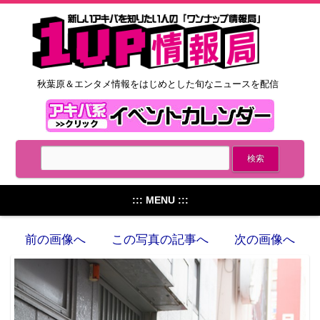
秋葉原＆エンタメ情報をはじめとした旬なニュースを配信
::: MENU :::
前の画像へ
この写真の記事へ
次の画像へ