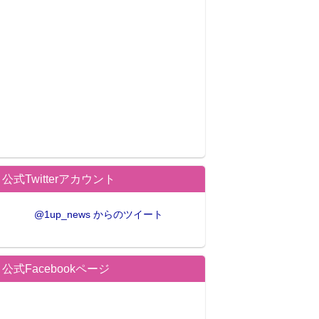
公式Twitterアカウント
@1up_news からのツイート
公式Facebookページ