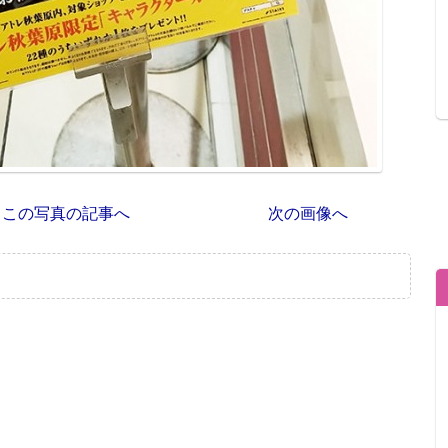
この写真の記事へ
次の画像へ