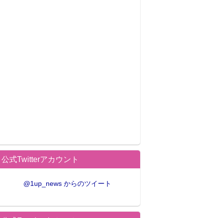
公式Twitterアカウント
@1up_news からのツイート