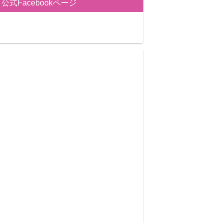
公式Facebookページ