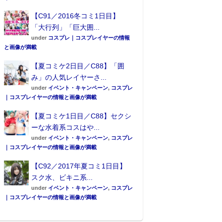
【C91／2016冬コミ1日目】
「大行列」「巨大囲...
under
コスプレ｜コスプレイヤーの情報
と画像が満載
【夏コミケ2日目／C88】「囲
み」の人気レイヤーさ...
under
イベント・キャンペーン
,
コスプレ
｜コスプレイヤーの情報と画像が満載
【夏コミケ1日目／C88】セクシ
ーな水着系コスはや...
under
イベント・キャンペーン
,
コスプレ
｜コスプレイヤーの情報と画像が満載
【C92／2017年夏コミ1日目】
スク水、ビキニ系...
under
イベント・キャンペーン
,
コスプレ
｜コスプレイヤーの情報と画像が満載