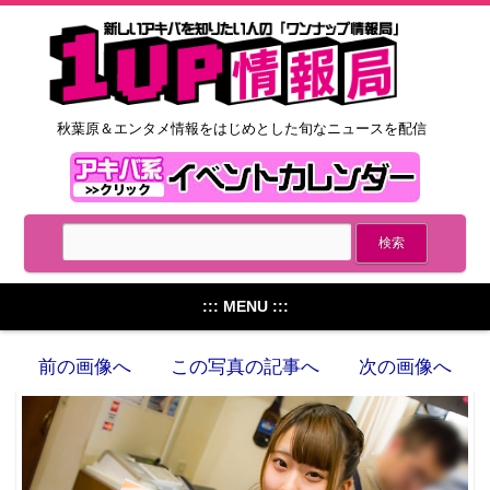
秋葉原＆エンタメ情報をはじめとした旬なニュースを配信
::: MENU :::
前の画像へ
この写真の記事へ
次の画像へ