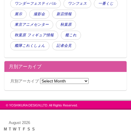
ワンダーフェスティバル
ワンフェス
一番くじ
展示
撮影会
新店情報
東京アニメセンター
秋葉原
秋葉原 フィギュア情報
艦これ
艦隊これくしょん
記者会見
月別アーカイブ
月別アーカイブ
© YOSHIKURA DESIGN,LTD. All Rights Reserved.
August 2026
M
T
W
T
F
S
S