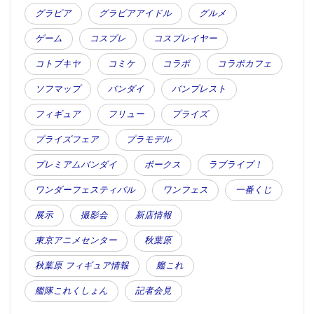
グラビア
グラビアアイドル
グルメ
ゲーム
コスプレ
コスプレイヤー
コトブキヤ
コミケ
コラボ
コラボカフェ
ソフマップ
バンダイ
バンプレスト
フィギュア
フリュー
プライズ
プライズフェア
プラモデル
プレミアムバンダイ
ボークス
ラブライブ！
ワンダーフェスティバル
ワンフェス
一番くじ
展示
撮影会
新店情報
東京アニメセンター
秋葉原
秋葉原 フィギュア情報
艦これ
艦隊これくしょん
記者会見