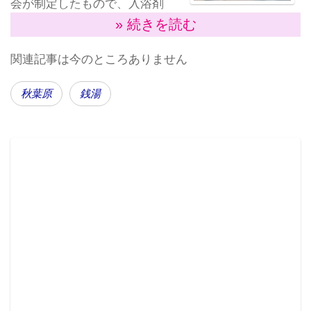
会が制定したもので、入浴剤
の効用と普及拡大をアピール
» 続きを読む
コミケまでには体を癒してお
きたい（写真はイメージ、提
することが目的だ。
供：
ぱくたそ
）
関連記事は今のところありません
体を酷使し続けてきた記
秋葉原
銭湯
者が癒された5つの楽園
秋葉原周辺では、万世橋近くの「安心お宿 秋葉原
店」、御徒町の「燕湯」、淡路町の「神田アクアハウ
ス 江戸遊」などがあり、銭湯、スーパー銭湯、宿泊施
設の浴場と、意外と風呂を楽しめる環境が整ってい
る。1UP情報局記者も泊まり作業が多く、これまで多
くの宿泊施設や銭湯を利用してきた。その経験から
「いいお湯」に入れる5施設を紹介したい。
「
安心お宿 秋葉原店
」は、秋
葉原で人気を誇る男性専用カ