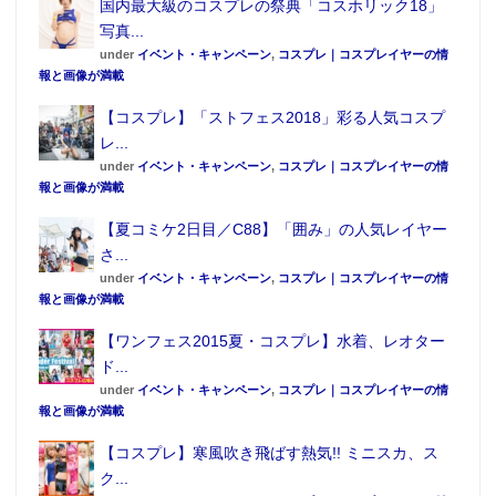
国内最大級のコスプレの祭典「コスホリック18」
30分ごとに200円追加）。ただ畳スペースは人気のた
写真...
under
イベント・キャンペーン
,
コスプレ｜コスプレイヤーの情
め、金曜夜などはすぐ人でいっぱいになってしまうの
報と画像が満載
で注意。
【コスプレ】「ストフェス2018」彩る人気コスプ
レ...
アキバからタクシーですぐのスポットも!!
under
イベント・キャンペーン
,
コスプレ｜コスプレイヤーの情
報と画像が満載
後楽園まで足を伸ばせば都内最大規模の広さを誇るス
【夏コミケ2日目／C88】「囲み」の人気レイヤー
パ施設「
スパ ラクーア
」。電気街から車で10分程度の
さ...
距離とあり意外と近い。入館料は2,850円。東京ドーム
under
イベント・キャンペーン
,
コスプレ｜コスプレイヤーの情
シティ地下1700mから湧き出る天然温泉を使った露天
報と画像が満載
風呂や、どこに入るか迷ってしまうほど豊富なサウナ
【ワンフェス2015夏・コスプレ】水着、レオター
が特徴。館内にはレストラン、バーのほか、マッサー
ド...
ジやエステといったリラクゼーションも複数ある。リ
under
イベント・キャンペーン
,
コスプレ｜コスプレイヤーの情
報と画像が満載
ラックスラウンジスペースも広大。ベッド44台、フル
フラットのリクライニングチェア108脚が並んでいて女
【コスプレ】寒風吹き飛ばす熱気!! ミニスカ、ス
ク...
性専用スペースも。全ての場所にテレビやタブレット