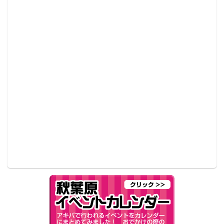
プセルホテルだが、湯どころ
のみの利用が可能だ（1,080円
～）。ミネラルが40種以上入
った、麦飯石から製造される
入浴剤「ヘルストン」を使っ
安心お宿の名物はヘルストン
人工温泉「アキバの湯」（写
た人工温泉で、入浴後のしっ
真は公式HPより引用）
とり感、なめらか感に特徴が
あるお湯だ。シャンプーや整
髪料など、宿泊施設ならではのアメニティグッズの豊
富さにも注目。もちろん宿泊利用（4,180円〜）の場合
は無料でお風呂に入れる。
創業約80年になる「
燕湯
（つばめゆ）
」は朝6時からや
っている老舗銭湯。入浴料は460円。国指定有形文化財
に指定されている建物は立派で、岩風呂は富士山の溶
岩を使っている。ちなみに朝6時からやっているのは、