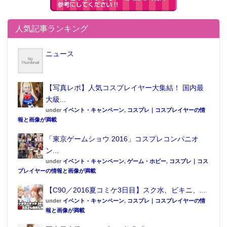
アメ横、秋葉原など周辺に市場がたくさんあった頃、
朝一番から市場の人たちがひとっ風呂浴びるためだと
人気記事ランキング
いう。古き良き銭湯の姿がある貴重なスポットだ。
ニュース
「
神田アクアハウス江戸遊
」
は、秋葉原電気街からも近
い。料金は460円。浴室に入
【写真レポ】人気コスプレイヤー大集結！ 国内最
ると突き当たりには「古代檜
大級...
under
イベント・キャンペーン
,
コスプレ｜コスプレイヤーの情
湯」があり、これが結構大き
報と画像が満載
め。脚をぐっと伸ばしてリラ
「東京ゲームショウ 2016」コスプレコンパニオ
神田アクアハウス江戸遊は安
ックスできる。2Fはラウン
くて、アキバ中心地からも近
ン...
ジ、食事処。風呂上がりに裸
い場所（写真は江戸遊HPよ
under
イベント・キャンペーン
,
ゲーム・ホビー
,
コスプレ｜コス
足で畳の上でくつろぐのは温
り引用）
プレイヤーの情報と画像が満載
泉旅行にきているような感覚
【C90／2016夏コミケ3日目】スク水、ビキニ、...
で、仮眠もできる。ちなみに
under
イベント・キャンペーン
,
コスプレ｜コスプレイヤーの情
報と画像が満載
こちらは翌朝8時までの営業なので、終電逃した方や秋
葉原遠征組にもオススメ（6時間コース1780円、以降