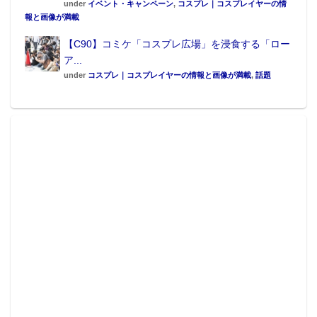
under
イベント・キャンペーン
,
コスプレ｜コスプレイヤーの情
がおいてあり、横になったまま映像やwebを楽しむ事
報と画像が満載
ができる。最長で翌朝9時まで滞在してよいので、ここ
【C90】コミケ「コスプレ広場」を浸食する「ロー
でガッツリ睡眠をとることが1UP記者の喜びだ（深夜
ア...
割増料金は1,944円）。
under
コスプレ｜コスプレイヤーの情報と画像が満載
,
話題
変化球的には、御徒町「アメ横」エリアにある足湯カ
フェ「
もみの湯
」をオススメしたい。ここは電気街か
ら車で5分程度。カウンターオンリーのお店で、そのカ
ウンターの下には温かいお湯が小川の如く流れてい
る。お店に来たお客さんはみな裸足になって足を浸し
ながら会話をしたり、本を読んだりゆったり過ごして
いる。料金は、足湯45分＋デトックスドリンクで1,080
円。足をお湯に浸すだけで汗がダラダラでてきてスッ
キリリフレッシュ。プラス500円でスリランカ風カレー
やタンドリーピラフなどのフードも頼める。若い女性
客が多く、2Fではマッサージを受ける事もできる。