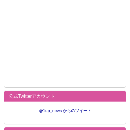
と、紹介したが、秋葉原周辺は住宅街ではないためな
かなか銭湯が残っていないのも現状。少し浅草橋や岩
本町、神田方面に行くと、味がある銭湯に出会うこと
ができる。この冬はオタク活動の合間に温かいお風呂
なんてどうだろうか。
公式Twitterアカウント
@1up_news からのツイート
この記事が気に入ったらフォローしよう