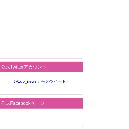
公式Twitterアカウント
@1up_news からのツイート
公式Facebookページ