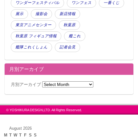
ワンダーフェスティバル
ワンフェス
一番くじ
展示
撮影会
新店情報
東京アニメセンター
秋葉原
秋葉原 フィギュア情報
艦これ
艦隊これくしょん
記者会見
月別アーカイブ
月別アーカイブ
© YOSHIKURA DESIGN,LTD. All Rights Reserved.
August 2026
M
T
W
T
F
S
S