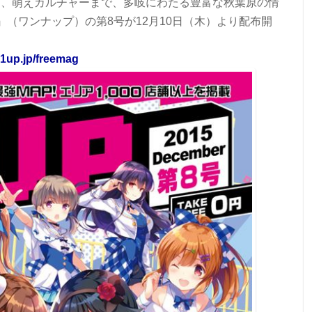
C、萌えカルチャーまで、多岐にわたる豊富な秋葉原の情
』（ワンナップ）の第8号が12月10日（木）より配布開
k1up.jp/freemag