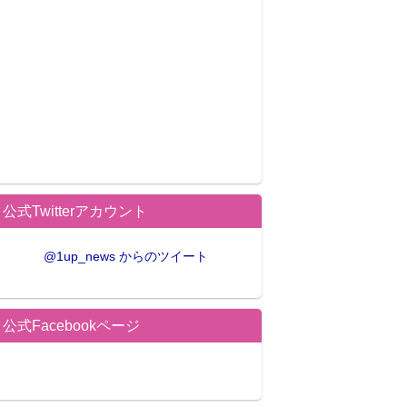
公式Twitterアカウント
@1up_news からのツイート
公式Facebookページ