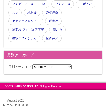
ワンダーフェスティバル
ワンフェス
一番くじ
展示
撮影会
新店情報
東京アニメセンター
秋葉原
秋葉原 フィギュア情報
艦これ
艦隊これくしょん
記者会見
月別アーカイブ
月別アーカイブ
© YOSHIKURA DESIGN,LTD. All Rights Reserved.
August 2026
M
T
W
T
F
S
S