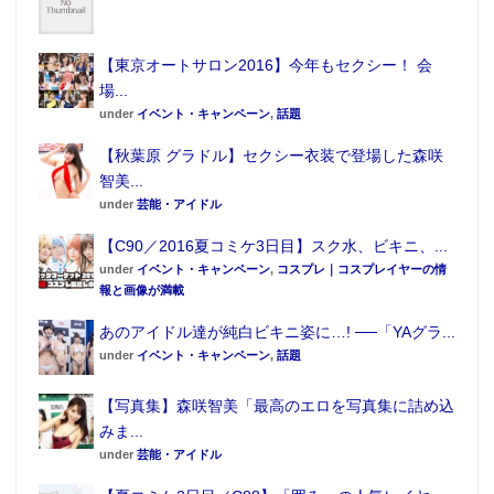
【東京オートサロン2016】今年もセクシー！ 会
場...
under
イベント・キャンペーン
,
話題
【秋葉原 グラドル】セクシー衣装で登場した森咲
智美...
under
芸能・アイドル
【C90／2016夏コミケ3日目】スク水、ビキニ、...
under
イベント・キャンペーン
,
コスプレ｜コスプレイヤーの情
報と画像が満載
あのアイドル達が純白ビキニ姿に…! ──「YAグラ...
under
イベント・キャンペーン
,
話題
【写真集】森咲智美「最高のエロを写真集に詰め込
みま...
under
芸能・アイドル