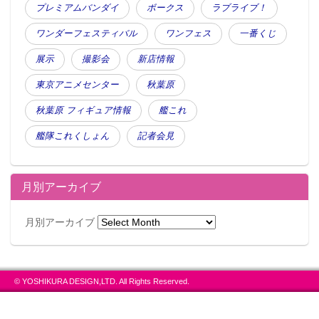
プレミアムバンダイ
ボークス
ラブライブ！
ワンダーフェスティバル
ワンフェス
一番くじ
展示
撮影会
新店情報
東京アニメセンター
秋葉原
秋葉原 フィギュア情報
艦これ
艦隊これくしょん
記者会見
月別アーカイブ
月別アーカイブ
© YOSHIKURA DESIGN,LTD. All Rights Reserved.