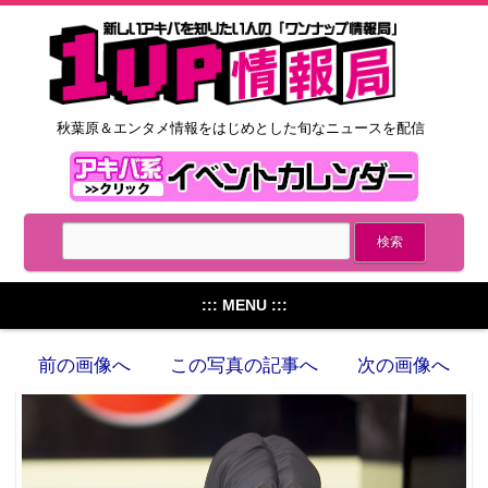
秋葉原＆エンタメ情報をはじめとした旬なニュースを配信
::: MENU :::
前の画像へ
この写真の記事へ
次の画像へ