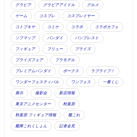
グラビア
グラビアアイドル
グルメ
ゲーム
コスプレ
コスプレイヤー
コトブキヤ
コミケ
コラボ
コラボカフェ
ソフマップ
バンダイ
バンプレスト
フィギュア
フリュー
プライズ
プライズフェア
プラモデル
プレミアムバンダイ
ボークス
ラブライブ！
ワンダーフェスティバル
ワンフェス
一番くじ
展示
撮影会
新店情報
東京アニメセンター
秋葉原
秋葉原 フィギュア情報
艦これ
艦隊これくしょん
記者会見