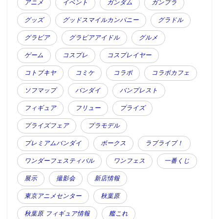
アニメ
イベント
ガンダム
ガンプラ
グッズ
グッドスマイルカンパニー
グラドル
グラビア
グラビアアイドル
グルメ
ゲーム
コスプレ
コスプレイヤー
コトブキヤ
コミケ
コラボ
コラボカフェ
ソフマップ
バンダイ
バンプレスト
フィギュア
フリュー
プライズ
プライズフェア
プラモデル
プレミアムバンダイ
ボークス
ラブライブ！
ワンダーフェスティバル
ワンフェス
一番くじ
展示
撮影会
新店情報
東京アニメセンター
秋葉原
秋葉原 フィギュア情報
艦これ