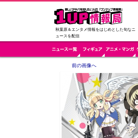
秋葉原＆エンタメ情報をはじめとした旬なニ
ュースを配信
前の画像へ