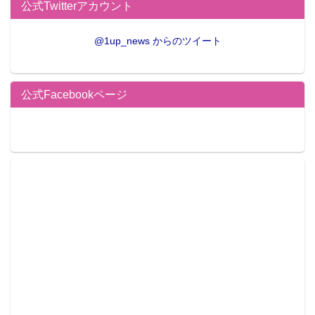
公式Twitterアカウント
@1up_news からのツイート
公式Facebookページ