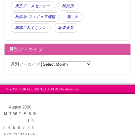
東京アニメセンター
秋葉原
秋葉原 フィギュア情報
艦これ
艦隊これくしょん
記者会見
月別アーカイブ
月別アーカイブ
© YOSHIKURA DESIGN,LTD. All Rights Reserved.
August 2026
M
T
W
T
F
S
S
1
2
3
4
5
6
7
8
9
10
11
12
13
14
15
16