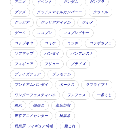
アニメ
イベント
ガンダム
ガンプラ
グッズ
グッドスマイルカンパニー
グラドル
グラビア
グラビアアイドル
グルメ
ゲーム
コスプレ
コスプレイヤー
コトブキヤ
コミケ
コラボ
コラボカフェ
ソフマップ
バンダイ
バンプレスト
フィギュア
フリュー
プライズ
プライズフェア
プラモデル
プレミアムバンダイ
ボークス
ラブライブ！
ワンダーフェスティバル
ワンフェス
一番くじ
展示
撮影会
新店情報
東京アニメセンター
秋葉原
秋葉原 フィギュア情報
艦これ