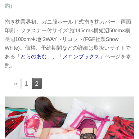
約）
抱き枕業界初、ガニ股ホールド式抱き枕カバー。両面
印刷・ファスナー付サイズ:縦145cm×横短辺50cm×横
長辺100cm生地:2WAYトリコット(FGF社製Snow
White)。価格、予約期間などの詳細は取扱いサイトで
ある「
とらのあな
」、「
メロンブックス
」ページを参
照。
«
1
2