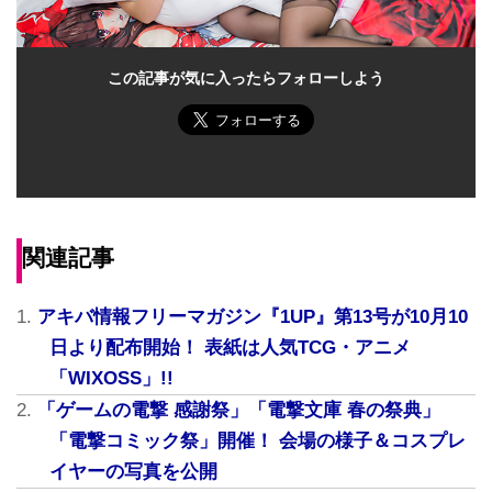
この記事が気に入ったらフォローしよう
関連記事
アキバ情報フリーマガジン『1UP』第13号が10月10
日より配布開始！ 表紙は人気TCG・アニメ
「WIXOSS」!!
「ゲームの電撃 感謝祭」「電撃文庫 春の祭典」
「電撃コミック祭」開催！ 会場の様子＆コスプレ
イヤーの写真を公開