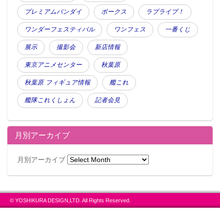
プレミアムバンダイ
ボークス
ラブライブ！
ワンダーフェスティバル
ワンフェス
一番くじ
展示
撮影会
新店情報
東京アニメセンター
秋葉原
秋葉原 フィギュア情報
艦これ
艦隊これくしょん
記者会見
月別アーカイブ
月別アーカイブ
© YOSHIKURA DESIGN,LTD. All Rights Reserved.