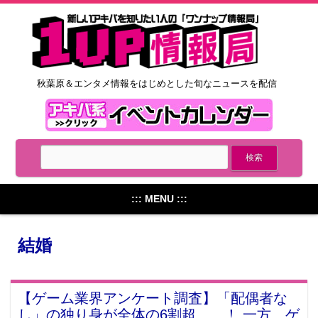
秋葉原＆エンタメ情報をはじめとした旬なニュースを配信
::: MENU :::
結婚
【ゲーム業界アンケート調査】「配偶者な
し」の独り身が全体の6割超……！ 一方、ゲ