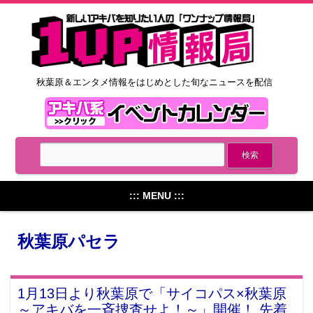
秋葉原＆エンタメ情報をはじめとした旬なニュースを配信
::: MENU :::
秋葉原パセラ
1月13日より秋葉原で「サイコパス×秋葉原
～アキバを一斉捜査せよ！～」開催！ 先着