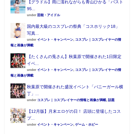
【グラドル】雨に濡れながらも青山ひかる「バスト
95...
under
芸能・アイドル
国内最大級のコスプレの祭典「コスホリック18」
写真...
under
イベント・キャンペーン
,
コスプレ｜コスプレイヤーの情
報と画像が満載
【たくさんの兎さん】秋葉原で開催された1日限定
イベ...
under
イベント・キャンペーン
,
コスプレ｜コスプレイヤーの情
報と画像が満載
秋葉原で開催された盛況イベント「バニーガール横
丁」...
under
コスプレ｜コスプレイヤーの情報と画像が満載
,
話題
【12月版】月末エロゲの日！ 店頭に登場したコス
プ...
under
イベント・キャンペーン
,
ゲーム・ホビー