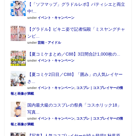
【「ソフマップ」グラドルレポ】パティシエと両立
中!...
under
イベント・キャンペーン
【グラドル】ビキニ姿で記者悩殺「ミスヤングチャ
ンピ...
under
芸能・アイドル
【夏コミケまとめ／C88】3日間合計1,000枚の...
under
イベント・キャンペーン
【夏コミケ2日目／C88】「囲み」の人気レイヤー
さ...
under
イベント・キャンペーン
,
コスプレ｜コスプレイヤーの情
報と画像が満載
国内最大級のコスプレの祭典「コスホリック18」
写真...
under
イベント・キャンペーン
,
コスプレ｜コスプレイヤーの情
報と画像が満載
【写真】人気コスプレイヤーが続々登場!! 秋葉原