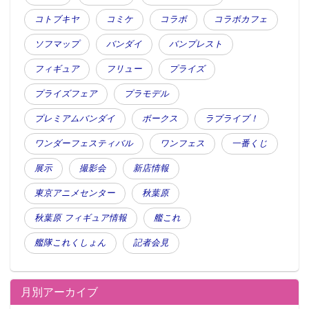
コトブキヤ
コミケ
コラボ
コラボカフェ
ソフマップ
バンダイ
バンプレスト
フィギュア
フリュー
プライズ
プライズフェア
プラモデル
プレミアムバンダイ
ボークス
ラブライブ！
ワンダーフェスティバル
ワンフェス
一番くじ
展示
撮影会
新店情報
東京アニメセンター
秋葉原
秋葉原 フィギュア情報
艦これ
艦隊これくしょん
記者会見
月別アーカイブ