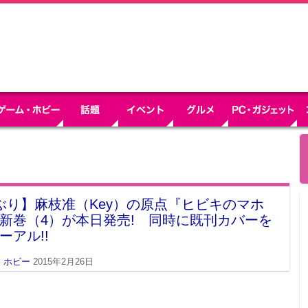
ぶり】麻枝准（Key）の原点『ヒビキのマホ
新巻（4）が本日発売! 同時に既刊カバーを
ーアル!!
・ホビー
2015年2月26日