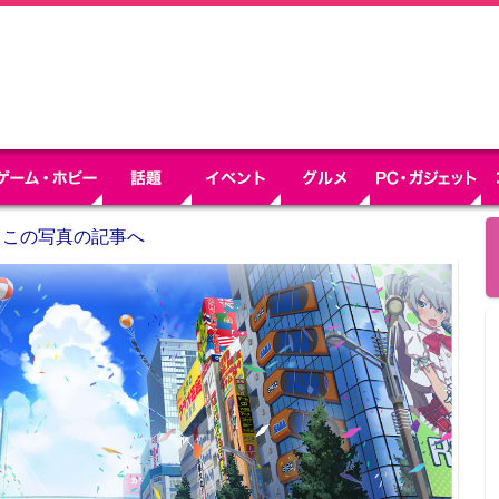
この写真の記事へ