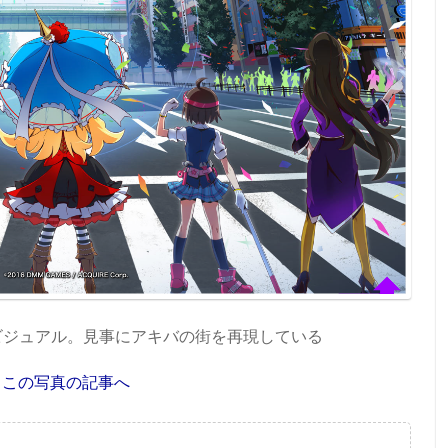
ビジュアル。見事にアキバの街を再現している
この写真の記事へ