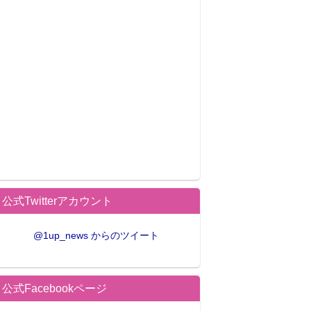
公式Twitterアカウント
@1up_news からのツイート
公式Facebookページ