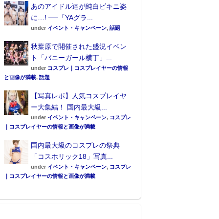
あのアイドル達が純白ビキニ姿
に…! ──「YAグラ...
under
イベント・キャンペーン
,
話題
秋葉原で開催された盛況イベン
ト「バニーガール横丁」...
under
コスプレ｜コスプレイヤーの情報
と画像が満載
,
話題
【写真レポ】人気コスプレイヤ
ー大集結！ 国内最大級...
under
イベント・キャンペーン
,
コスプレ
｜コスプレイヤーの情報と画像が満載
国内最大級のコスプレの祭典
「コスホリック18」写真...
under
イベント・キャンペーン
,
コスプレ
｜コスプレイヤーの情報と画像が満載