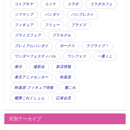
コトブキヤ
コミケ
コラボ
コラボカフェ
ソフマップ
バンダイ
バンプレスト
フィギュア
フリュー
プライズ
プライズフェア
プラモデル
プレミアムバンダイ
ボークス
ラブライブ！
ワンダーフェスティバル
ワンフェス
一番くじ
展示
撮影会
新店情報
東京アニメセンター
秋葉原
秋葉原 フィギュア情報
艦これ
艦隊これくしょん
記者会見
月別アーカイブ