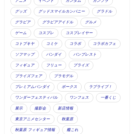
アニメ
イベント
ガンダム
ガンプラ
グッズ
グッドスマイルカンパニー
グラドル
グラビア
グラビアアイドル
グルメ
ゲーム
コスプレ
コスプレイヤー
コトブキヤ
コミケ
コラボ
コラボカフェ
ソフマップ
バンダイ
バンプレスト
フィギュア
フリュー
プライズ
プライズフェア
プラモデル
プレミアムバンダイ
ボークス
ラブライブ！
ワンダーフェスティバル
ワンフェス
一番くじ
展示
撮影会
新店情報
東京アニメセンター
秋葉原
秋葉原 フィギュア情報
艦これ