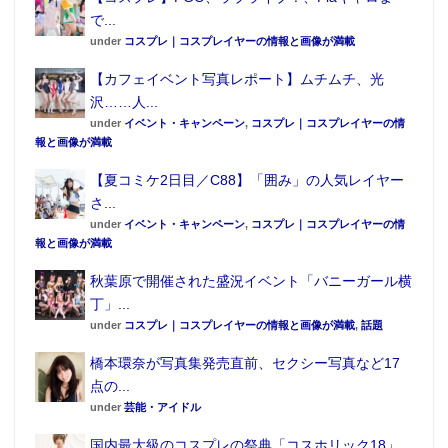
で...
under
コスプレ｜コスプレイヤーの情報と画像が満載
【カフェイベント写真レポート】ムチムチ、光
沢……人...
under
イベント・キャンペーン
,
コスプレ｜コスプレイヤーの情
報と画像が満載
【夏コミケ2日目／C88】「囲み」の人気レイヤー
さ...
under
イベント・キャンペーン
,
コスプレ｜コスプレイヤーの情
報と画像が満載
秋葉原で開催された盛況イベント「バニーガール横
丁」...
under
コスプレ｜コスプレイヤーの情報と画像が満載
,
話題
橋本環奈が写真集発売直前、セクシー写真など17
点の...
under
芸能・アイドル
国内最大級のコスプレの祭典「コスホリック18」