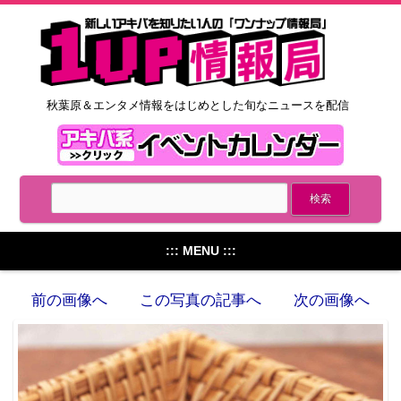
秋葉原＆エンタメ情報をはじめとした旬なニュースを配信
::: MENU :::
前の画像へ
この写真の記事へ
次の画像へ