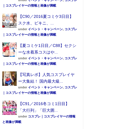
under
イベント・キャンペーン
,
コスプレ
｜コスプレイヤーの情報と画像が満載
【C90／2016夏コミケ3日目】
スク水、ビキニ、...
under
イベント・キャンペーン
,
コスプレ
｜コスプレイヤーの情報と画像が満載
【夏コミケ1日目／C88】セクシ
ーな水着系コスはや...
under
イベント・キャンペーン
,
コスプレ
｜コスプレイヤーの情報と画像が満載
【写真レポ】人気コスプレイヤ
ー大集結！ 国内最大級...
under
イベント・キャンペーン
,
コスプレ
｜コスプレイヤーの情報と画像が満載
【C91／2016冬コミ1日目】
「大行列」「巨大囲...
under
コスプレ｜コスプレイヤーの情報
と画像が満載