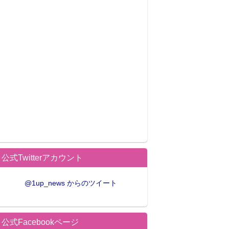
公式Twitterアカウント
@1up_news からのツイート
公式Facebookページ